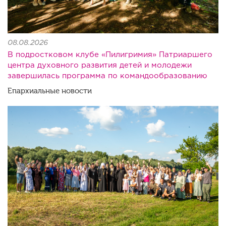
08.08.2026
В подростковом клубе «Пилигримия» Патриаршего
центра духовного развития детей и молодежи
завершилась программа по командообразованию
Епархиальные новости
63-
sony-
cam.jpg