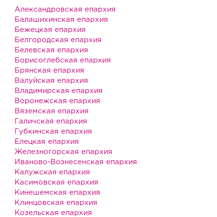
Александровская епархия
Балашихинская епархия
Бежецкая епархия
Белгородская епархия
Белевская епархия
Борисоглебская епархия
Брянская епархия
Валуйская епархия
Владимирская епархия
Воронежская епархия
Вяземская епархия
Галичская епархия
Губкинская епархия
Елецкая епархия
Железногорская епархия
Иваново-Вознесенская епархия
Калужская епархия
Касимовская епархия
Кинешемская епархия
Клинцовская епархия
Козельская епархия