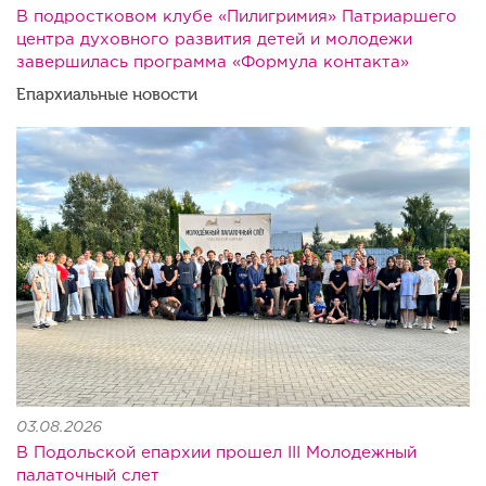
В подростковом клубе «Пилигримия» Патриаршего
центра духовного развития детей и молодежи
завершилась программа «Формула контакта»
Епархиальные новости
img_20260803_113442.jpg
03.08.2026
В Подольской епархии прошел III Молодежный
палаточный слет