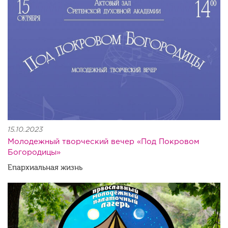
ni7w.jpg
15.10.2023
Молодежный творческий вечер «Под Покровом
Богородицы»
Епархиальная жизнь
liefgt6fmvu.jpg