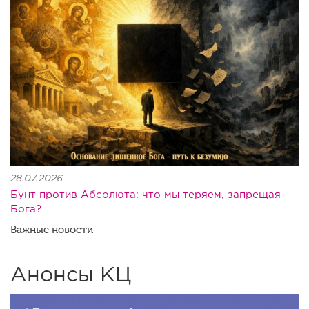
etysmkmzghdwylqo68dgsn6z2
28.07.2026
Бунт против Абсолюта: что мы теряем, запрещая
Бога?
Важные новости
Анонсы КЦ
6ksb2n-